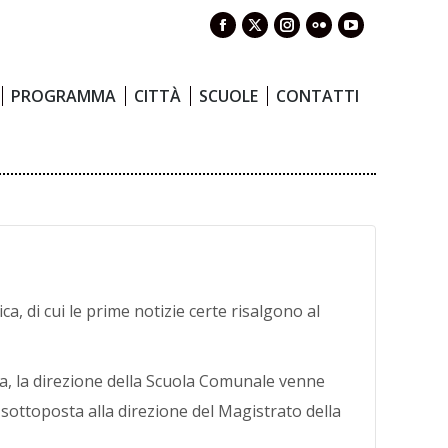
Facebook
X
Instagram
Flickr
YouTube
PROGRAMMA
CITTÀ
SCUOLE
CONTATTI
page
page
page
page
page
opens
opens
opens
opens
opens
PROGRAMMA
CITTÀ
SCUOLE
CONTATTI
in
in
in
in
in
new
new
new
new
new
window
window
window
window
window
a, di cui le prime notizie certe risalgono al
ma, la direzione della Scuola Comunale venne
sottoposta alla direzione del Magistrato della