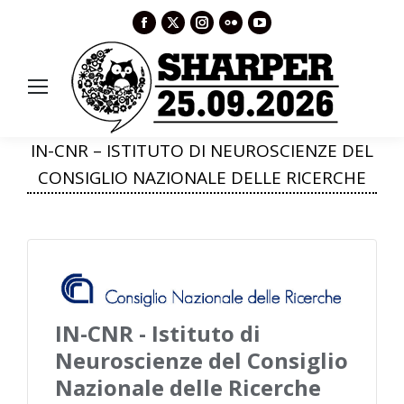
Facebook
X
Instagram
Flickr
YouTube
page
page
page
page
page
opens
opens
opens
opens
opens
in
in
in
in
in
new
new
new
new
new
window
window
window
window
window
IN-CNR – ISTITUTO DI NEUROSCIENZE DEL
CONSIGLIO NAZIONALE DELLE RICERCHE
IN-CNR - Istituto di
Neuroscienze del Consiglio
Nazionale delle Ricerche